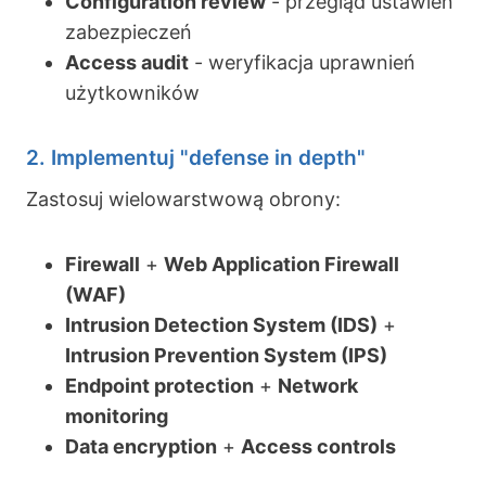
Configuration review
- przegląd ustawień
zabezpieczeń
Access audit
- weryfikacja uprawnień
użytkowników
2. Implementuj "defense in depth"
Zastosuj wielowarstwową obrony:
Firewall
+
Web Application Firewall
(WAF)
Intrusion Detection System (IDS)
+
Intrusion Prevention System (IPS)
Endpoint protection
+
Network
monitoring
Data encryption
+
Access controls