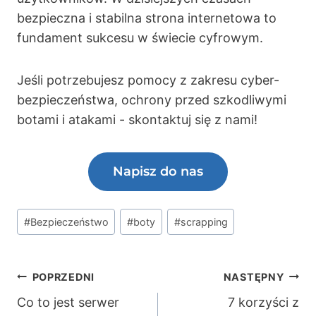
bezpieczna i stabilna strona internetowa to
fundament sukcesu w świecie cyfrowym.
Jeśli potrzebujesz pomocy z zakresu cyber-
bezpieczeństwa, ochrony przed szkodliwymi
botami i atakami - skontaktuj się z nami!
Napisz do nas
Tagi
#
Bezpieczeństwo
#
boty
#
scrapping
wpisu:
Nawigacja
POPRZEDNI
NASTĘPNY
Co to jest serwer
7 korzyści z