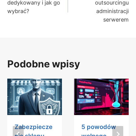
wpisu
dedykowany i jak go
outsourcingu
wybrać?
administracji
serwerem
Podobne wpisy
Zabezpiecze
5 powodów
nie sklepu
wolnego