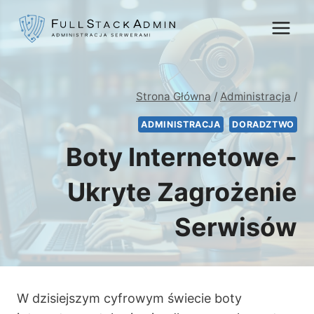
Przejdź
do
treści
Strona Główna
/
Administracja
/
ADMINISTRACJA
DORADZTWO
Boty Internetowe -
Ukryte Zagrożenie
Serwisów
W dzisiejszym cyfrowym świecie boty