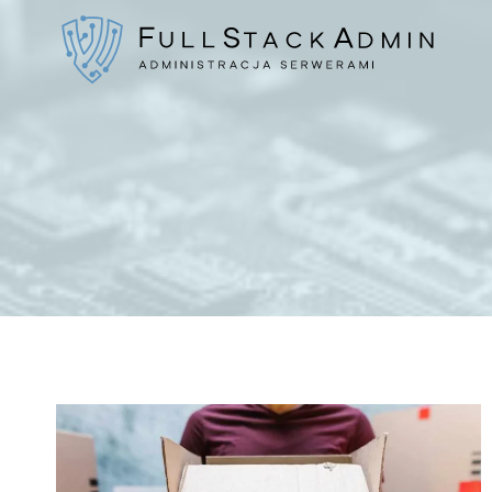
Przejdź
do
treści