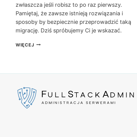
zwłaszcza jeśli robisz to po raz pierwszy.
Pamiętaj, że zawsze istnieją rozwiązania i
sposoby by bezpiecznie przeprowadzić taką
migrację. Dziś spróbujemy Ci je wskazać.
JAK
WIĘCEJ
PRZENIEŚĆ
STRONĘ
BEZ
PRZERWY
W
JEJ
DZIAŁANIU?